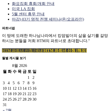
화요집회 휴회/개회 안내
미국 LA 집회
5월 센터 휴무 안내
마감) 03기 영적 전쟁 세미나(온/오프라인)
파트너쉽
이 땅에 도래한 하나님나라에서 킹덤빌더의 삶을 살기를 갈망
하시는 분들을 저희 HTM의 파트너로 초대합니다."
HTM 파트너 신청 [국내]
HTM 파트너 신청 [해외]
월별 게시물 보기
8월 2026
월
화
수
목
금
토
일
1
2
3
4
5
6
7
8
9
10
11
12
13
14
15
16
17
18
19
20
21
22
23
24
25
26
27
28
29
30
31
« 7월