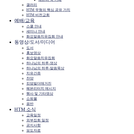
갤러리
HTM 무형의 핵심 공유 가치
HTM 비전교회
예배/교육
스쿨 안내
세미나 안내
화요말씀치유집회 안내
동영상/도서/미디어
도서
홍보영상
화요말씀치유집회
하나님의 하루-영상
하나님의 하루-말씀묵상
치유간증
찬양
킹덤빌더매거진
헤븐리터치 메시지
행사 및 기타영상
쇼핑몰
음반
HTM 소식
교육일정
외부집회 일정
공지사항
보도자료