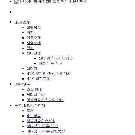
HTM소개
설립목적
비전
대표소개
사역소개
역사
센터안내
센터 건축 디자인개념
헤븐리 북 카페
갤러리
HTM 무형의 핵심 공유 가치
HTM 비전교회
예배/교육
스쿨 안내
세미나 안내
화요말씀치유집회 안내
동영상/도서/미디어
도서
홍보영상
화요말씀치유집회
하나님의 하루-영상
하나님의 하루-말씀묵상