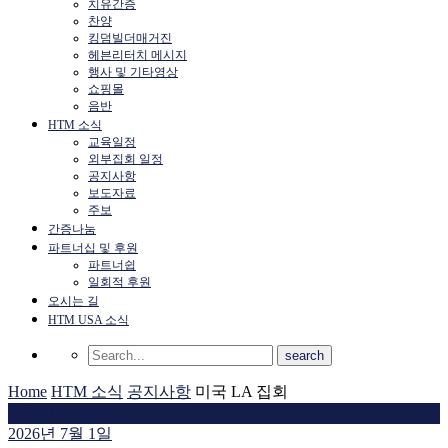
치유간증
찬양
킹덤빌더매거진
헤븐리터치 메시지
행사 및 기타영상
쇼핑몰
음반
HTM 소식
교육일정
외부집회 일정
공지사항
보도자료
주보
간증나눔
파트너십 및 후원
파트너쉽
일회적 후원
오시는 길
HTM USA 소식
Home
HTM 소식
공지사항
미국 LA 집회
공지사항
2026년 7월 1일