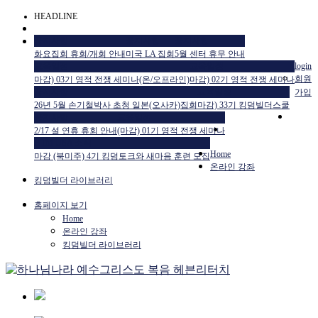
HEADLINE
공지사항
공지사항
공지사항
화요집회 휴회/개회 안내
미국 LA 집회
5월 센터 휴무 안내
교육일정
교육일정
login
회원
마감) 03기 영적 전쟁 세미나(온/오프라인)
마감) 02기 영적 전쟁 세미나
공지사항
교육일정
가입
26년 5월 손기철박사 초청 일본(오사카)집회
마감) 33기 킹덤빌더스쿨
공지사항
교육일정
2/17 설 연휴 휴회 안내
(마감) 01기 영적 전쟁 세미나
HTM USA 소식
Home
마감 (북미주) 4기 킹덤토크와 새마음 훈련 모집
온라인 강좌
킹덤빌더 라이브러리
홈페이지 보기
Home
온라인 강좌
킹덤빌더 라이브러리