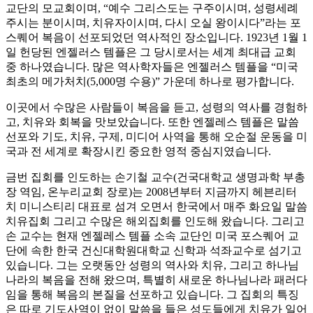
교단의 모교회이며, “예수 그리스도는 구주이시며, 성령세례
주시는 분이시며, 치유자이시며, 다시 오실 왕이시다”라는 포
스퀘어 복음이 선포되었던 역사적인 장소입니다. 1923년 1월 1
일 헌당된 엔젤러스 템플은 그 당시로서는 세계 최대급 교회
중 하나였습니다. 많은 역사학자들은 엔젤러스 템플을 “미국
최초의 메가처치(5,000명 수용)” 가운데 하나로 평가합니다.
이곳에서 수많은 사람들이 복음을 듣고, 성령의 역사를 경험하
고, 치유와 회복을 맛보았습니다. 또한 엔젤레스 템플은 말씀
선포와 기도, 치유, 구제, 미디어 사역을 통해 오순절 운동을 미
국과 전 세계로 확장시킨 중요한 영적 중심지였습니다.
금번 집회를 인도하는 손기철 교수(건국대학교 생명과학 부총
장 역임, 온누리교회 장로)는 2008년부터 지금까지 헤븐리터
치 미니스티리 대표로 섬겨 오면서 한국에서 매주 화요일 말씀
치유집회 그리고 수많은 해외집회를 인도해 왔습니다. 그리고
손 교수는 현재 엔젤레스 템플 소속 교단인 미국 포스퀘어 교
단에 속한 한국 건신대학원대학교 신학과 석좌교수로 섬기고
있습니다. 그는 오랫동안 성령의 역사와 치유, 그리고 하나님
나라의 복음을 전해 왔으며, 특별히 새로운 하나님나라 패러다
임을 통해 복음의 본질을 선포하고 있습니다. 그 집회의 특징
은 따로 기도사역이 없이 말씀을 들은 성도들에게 치유가 일어