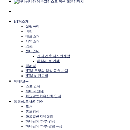
HTM소개
설립목적
비전
대표소개
사역소개
역사
센터안내
센터 건축 디자인개념
헤븐리 북 카페
갤러리
HTM 무형의 핵심 공유 가치
HTM 비전교회
예배/교육
스쿨 안내
세미나 안내
화요말씀치유집회 안내
동영상/도서/미디어
도서
홍보영상
화요말씀치유집회
하나님의 하루-영상
하나님의 하루-말씀묵상