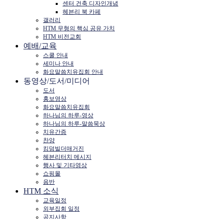
센터 건축 디자인개념
헤븐리 북 카페
갤러리
HTM 무형의 핵심 공유 가치
HTM 비전교회
예배/교육
스쿨 안내
세미나 안내
화요말씀치유집회 안내
동영상/도서/미디어
도서
홍보영상
화요말씀치유집회
하나님의 하루-영상
하나님의 하루-말씀묵상
치유간증
찬양
킹덤빌더매거진
헤븐리터치 메시지
행사 및 기타영상
쇼핑몰
음반
HTM 소식
교육일정
외부집회 일정
공지사항