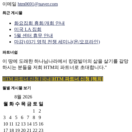
이메일
htm0691@naver.com
최근 게시물
화요집회 휴회/개회 안내
미국 LA 집회
5월 센터 휴무 안내
마감) 03기 영적 전쟁 세미나(온/오프라인)
파트너쉽
이 땅에 도래한 하나님나라에서 킹덤빌더의 삶을 살기를 갈망
하시는 분들을 저희 HTM의 파트너로 초대합니다."
HTM 파트너 신청 [국내]
HTM 파트너 신청 [해외]
월별 게시물 보기
8월 2026
월
화
수
목
금
토
일
1
2
3
4
5
6
7
8
9
10
11
12
13
14
15
16
17
18
19
20
21
22
23