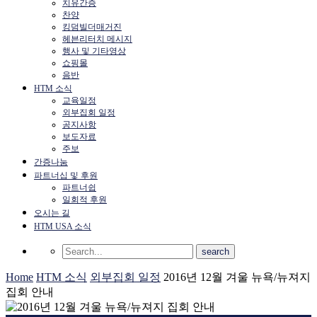
치유간증
찬양
킹덤빌더매거진
헤븐리터치 메시지
행사 및 기타영상
쇼핑몰
음반
HTM 소식
교육일정
외부집회 일정
공지사항
보도자료
주보
간증나눔
파트너십 및 후원
파트너쉽
일회적 후원
오시는 길
HTM USA 소식
Home
HTM 소식
외부집회 일정
2016년 12월 겨울 뉴욕/뉴져지
집회 안내