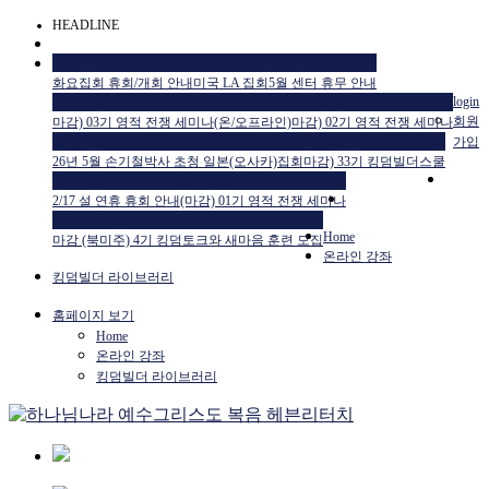
HEADLINE
공지사항
공지사항
공지사항
화요집회 휴회/개회 안내
미국 LA 집회
5월 센터 휴무 안내
교육일정
교육일정
login
회원
마감) 03기 영적 전쟁 세미나(온/오프라인)
마감) 02기 영적 전쟁 세미나
공지사항
교육일정
가입
26년 5월 손기철박사 초청 일본(오사카)집회
마감) 33기 킹덤빌더스쿨
공지사항
교육일정
2/17 설 연휴 휴회 안내
(마감) 01기 영적 전쟁 세미나
HTM USA 소식
Home
마감 (북미주) 4기 킹덤토크와 새마음 훈련 모집
온라인 강좌
킹덤빌더 라이브러리
홈페이지 보기
Home
온라인 강좌
킹덤빌더 라이브러리