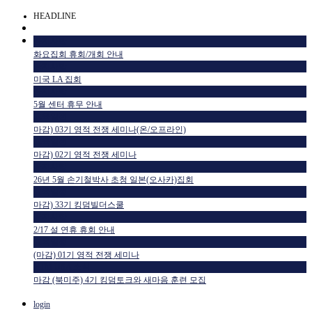
HEADLINE
공지사항
화요집회 휴회/개회 안내
공지사항
미국 LA 집회
공지사항
5월 센터 휴무 안내
교육일정
마감) 03기 영적 전쟁 세미나(온/오프라인)
교육일정
마감) 02기 영적 전쟁 세미나
공지사항
26년 5월 손기철박사 초청 일본(오사카)집회
교육일정
마감) 33기 킹덤빌더스쿨
공지사항
2/17 설 연휴 휴회 안내
교육일정
(마감) 01기 영적 전쟁 세미나
HTM USA 소식
마감 (북미주) 4기 킹덤토크와 새마음 훈련 모집
login