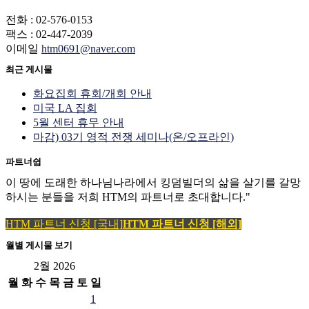
전화 : 02-576-0153
팩스 : 02-447-2039
이메일
htm0691@naver.com
최근 게시물
화요집회 휴회/개회 안내
미국 LA 집회
5월 센터 휴무 안내
마감) 03기 영적 전쟁 세미나(온/오프라인)
파트너쉽
이 땅에 도래한 하나님나라에서 킹덤빌더의 삶을 살기를 갈망
하시는 분들을 저희 HTM의 파트너로 초대합니다."
HTM 파트너 신청 [국내]
HTM 파트너 신청 [해외]
월별 게시물 보기
2월 2026
월
화
수
목
금
토
일
1