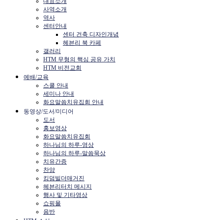
대표소개
사역소개
역사
센터안내
센터 건축 디자인개념
헤븐리 북 카페
갤러리
HTM 무형의 핵심 공유 가치
HTM 비전교회
예배/교육
스쿨 안내
세미나 안내
화요말씀치유집회 안내
동영상/도서/미디어
도서
홍보영상
화요말씀치유집회
하나님의 하루-영상
하나님의 하루-말씀묵상
치유간증
찬양
킹덤빌더매거진
헤븐리터치 메시지
행사 및 기타영상
쇼핑몰
음반