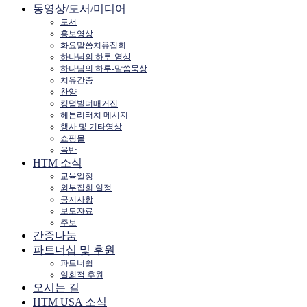
동영상/도서/미디어
도서
홍보영상
화요말씀치유집회
하나님의 하루-영상
하나님의 하루-말씀묵상
치유간증
찬양
킹덤빌더매거진
헤븐리터치 메시지
행사 및 기타영상
쇼핑몰
음반
HTM 소식
교육일정
외부집회 일정
공지사항
보도자료
주보
간증나눔
파트너십 및 후원
파트너쉽
일회적 후원
오시는 길
HTM USA 소식