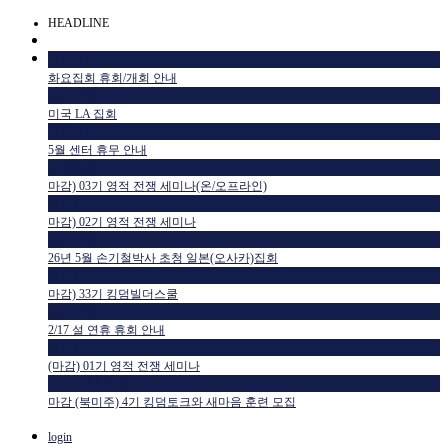
HEADLINE
공지사항
화요집회 휴회/개회 안내
공지사항
미국 LA 집회
공지사항
5월 센터 휴무 안내
교육일정
마감) 03기 영적 전쟁 세미나(온/오프라인)
교육일정
마감) 02기 영적 전쟁 세미나
공지사항
26년 5월 손기철박사 초청 일본(오사카)집회
교육일정
마감) 33기 킹덤빌더스쿨
공지사항
2/17 설 연휴 휴회 안내
교육일정
(마감) 01기 영적 전쟁 세미나
HTM USA 소식
마감 (북미주) 4기 킹덤토크와 새마음 훈련 모집
login