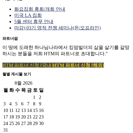
화요집회 휴회/개회 안내
미국 LA 집회
5월 센터 휴무 안내
마감) 03기 영적 전쟁 세미나(온/오프라인)
파트너쉽
이 땅에 도래한 하나님나라에서 킹덤빌더의 삶을 살기를 갈망
하시는 분들을 저희 HTM의 파트너로 초대합니다."
HTM 파트너 신청 [국내]
HTM 파트너 신청 [해외]
월별 게시물 보기
8월 2026
월
화
수
목
금
토
일
1
2
3
4
5
6
7
8
9
10
11
12
13
14
15
16
17
18
19
20
21
22
23
24
25
26
27
28
29
30
31