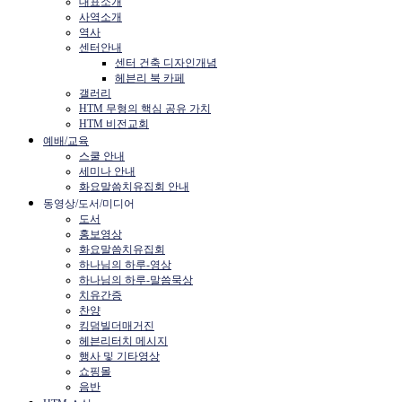
대표소개
사역소개
역사
센터안내
센터 건축 디자인개념
헤븐리 북 카페
갤러리
HTM 무형의 핵심 공유 가치
HTM 비전교회
예배/교육
스쿨 안내
세미나 안내
화요말씀치유집회 안내
동영상/도서/미디어
도서
홍보영상
화요말씀치유집회
하나님의 하루-영상
하나님의 하루-말씀묵상
치유간증
찬양
킹덤빌더매거진
헤븐리터치 메시지
행사 및 기타영상
쇼핑몰
음반