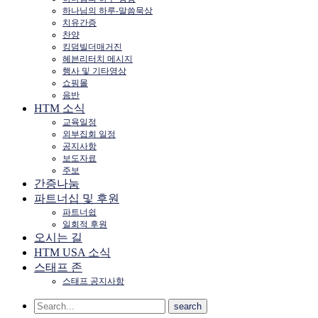
하나님의 하루-말씀묵상
치유간증
찬양
킹덤빌더매거진
헤븐리터치 메시지
행사 및 기타영상
쇼핑몰
음반
HTM 소식
교육일정
외부집회 일정
공지사항
보도자료
주보
간증나눔
파트너십 및 후원
파트너쉽
일회적 후원
오시는 길
HTM USA 소식
스태프 존
스태프 공지사항