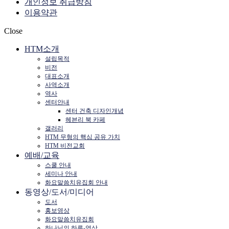
개인정보 취급방침
이용약관
Close
HTM소개
설립목적
비전
대표소개
사역소개
역사
센터안내
센터 건축 디자인개념
헤븐리 북 카페
갤러리
HTM 무형의 핵심 공유 가치
HTM 비전교회
예배/교육
스쿨 안내
세미나 안내
화요말씀치유집회 안내
동영상/도서/미디어
도서
홍보영상
화요말씀치유집회
하나님의 하루-영상