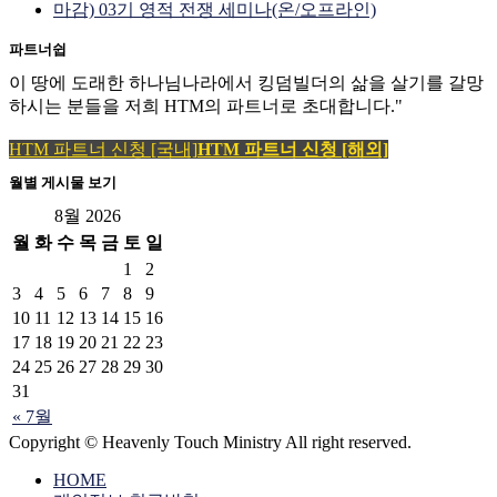
마감) 03기 영적 전쟁 세미나(온/오프라인)
파트너쉽
이 땅에 도래한 하나님나라에서 킹덤빌더의 삶을 살기를 갈망
하시는 분들을 저희 HTM의 파트너로 초대합니다."
HTM 파트너 신청 [국내]
HTM 파트너 신청 [해외]
월별 게시물 보기
8월 2026
월
화
수
목
금
토
일
1
2
3
4
5
6
7
8
9
10
11
12
13
14
15
16
17
18
19
20
21
22
23
24
25
26
27
28
29
30
31
« 7월
Copyright © Heavenly Touch Ministry All right reserved.
HOME