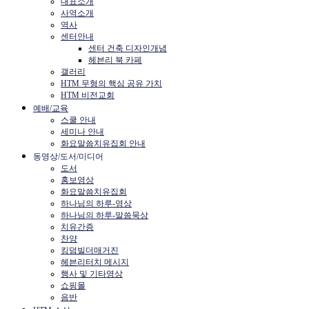
대표소개
사역소개
역사
센터안내
센터 건축 디자인개념
헤븐리 북 카페
갤러리
HTM 무형의 핵심 공유 가치
HTM 비전교회
예배/교육
스쿨 안내
세미나 안내
화요말씀치유집회 안내
동영상/도서/미디어
도서
홍보영상
화요말씀치유집회
하나님의 하루-영상
하나님의 하루-말씀묵상
치유간증
찬양
킹덤빌더매거진
헤븐리터치 메시지
행사 및 기타영상
쇼핑몰
음반