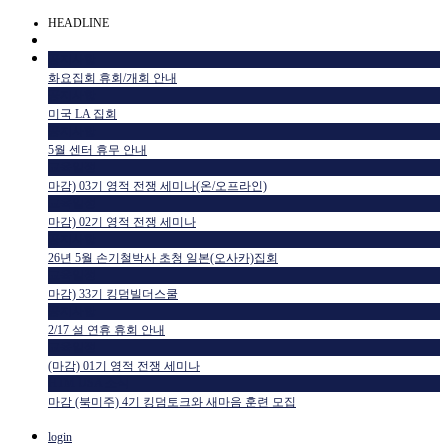
HEADLINE
공지사항
화요집회 휴회/개회 안내
공지사항
미국 LA 집회
공지사항
5월 센터 휴무 안내
교육일정
마감) 03기 영적 전쟁 세미나(온/오프라인)
교육일정
마감) 02기 영적 전쟁 세미나
공지사항
26년 5월 손기철박사 초청 일본(오사카)집회
교육일정
마감) 33기 킹덤빌더스쿨
공지사항
2/17 설 연휴 휴회 안내
교육일정
(마감) 01기 영적 전쟁 세미나
HTM USA 소식
마감 (북미주) 4기 킹덤토크와 새마음 훈련 모집
login