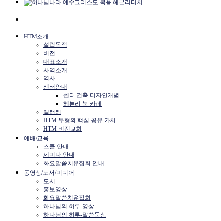
HTM소개
설립목적
비전
대표소개
사역소개
역사
센터안내
센터 건축 디자인개념
헤븐리 북 카페
갤러리
HTM 무형의 핵심 공유 가치
HTM 비전교회
예배/교육
스쿨 안내
세미나 안내
화요말씀치유집회 안내
동영상/도서/미디어
도서
홍보영상
화요말씀치유집회
하나님의 하루-영상
하나님의 하루-말씀묵상