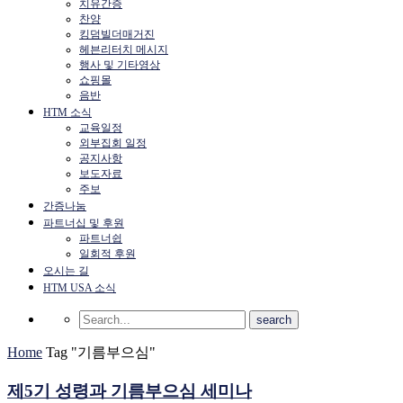
치유간증
찬양
킹덤빌더매거진
헤븐리터치 메시지
행사 및 기타영상
쇼핑몰
음반
HTM 소식
교육일정
외부집회 일정
공지사항
보도자료
주보
간증나눔
파트너십 및 후원
파트너쉽
일회적 후원
오시는 길
HTM USA 소식
Home
Tag "기름부으심"
제5기 성령과 기름부으심 세미나