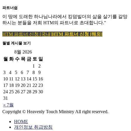
파트너쉽
이 땅에 도래한 하나님나라에서 킹덤빌더의 삶을 살기를 갈망
하시는 분들을 저희 HTM의 파트너로 초대합니다."
HTM 파트너 신청 [국내]
HTM 파트너 신청 [해외]
월별 게시물 보기
8월 2026
월
화
수
목
금
토
일
1
2
3
4
5
6
7
8
9
10
11
12
13
14
15
16
17
18
19
20
21
22
23
24
25
26
27
28
29
30
31
« 7월
Copyright © Heavenly Touch Ministry All right reserved.
HOME
개인정보 취급방침