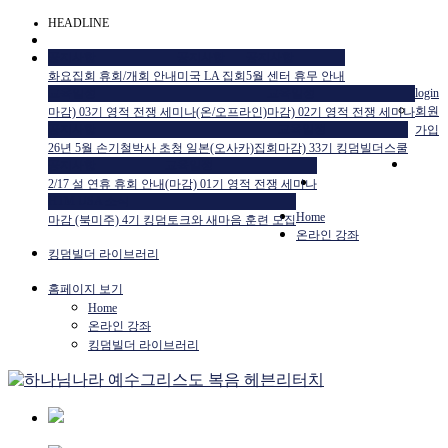
HEADLINE
공지사항
공지사항
공지사항
화요집회 휴회/개회 안내
미국 LA 집회
5월 센터 휴무 안내
교육일정
교육일정
login
회원
마감) 03기 영적 전쟁 세미나(온/오프라인)
마감) 02기 영적 전쟁 세미나
공지사항
교육일정
가입
26년 5월 손기철박사 초청 일본(오사카)집회
마감) 33기 킹덤빌더스쿨
공지사항
교육일정
2/17 설 연휴 휴회 안내
(마감) 01기 영적 전쟁 세미나
HTM USA 소식
Home
마감 (북미주) 4기 킹덤토크와 새마음 훈련 모집
온라인 강좌
킹덤빌더 라이브러리
홈페이지 보기
Home
온라인 강좌
킹덤빌더 라이브러리