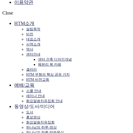
이용약관
Close
HTM소개
설립목적
비전
대표소개
사역소개
역사
센터안내
센터 건축 디자인개념
헤븐리 북 카페
갤러리
HTM 무형의 핵심 공유 가치
HTM 비전교회
예배/교육
스쿨 안내
세미나 안내
화요말씀치유집회 안내
동영상/도서/미디어
도서
홍보영상
화요말씀치유집회
하나님의 하루-영상
하나님의 하루-말씀묵상