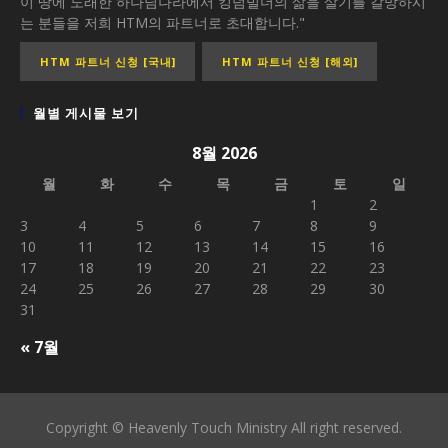
이 땅에 도래한 하나님나라에서 킹덤빌더의 삶을 살기를 갈망하시
는 분들을 저희 HTM의 파트너로 초대합니다."
HTM 파트너 신청 [국내]
HTM 파트너 신청 [해외]
월별 게시물 보기
8월 2026
월
화
수
목
금
토
일
1
2
3
4
5
6
7
8
9
10
11
12
13
14
15
16
17
18
19
20
21
22
23
24
25
26
27
28
29
30
31
« 7월
Copyright © Heavenly Touch Ministry All right reserved.